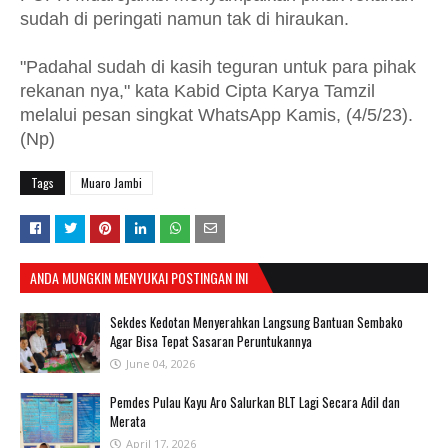
sudah di peringati namun tak di hiraukan.
"Padahal sudah di kasih teguran untuk para pihak
rekanan nya," kata Kabid Cipta Karya Tamzil
melalui pesan singkat WhatsApp Kamis, (4/5/23).
(Np)
Tags
Muaro Jambi
ANDA MUNGKIN MENYUKAI POSTINGAN INI
Sekdes Kedotan Menyerahkan Langsung Bantuan Sembako
Agar Bisa Tepat Sasaran Peruntukannya
June 04, 2026
Pemdes Pulau Kayu Aro Salurkan BLT Lagi Secara Adil dan
Merata
April 17, 2026