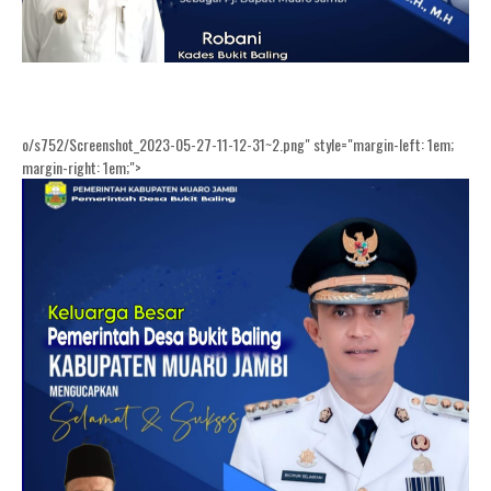
o/s752/Screenshot_2023-05-27-11-12-31~2.png" style="margin-left: 1em;
margin-right: 1em;">