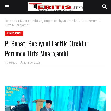
Beranda
Muaro Jambi
Pj Bupati Bachyuni Lantik Direktur Perumda
Tirta Muarojambi
MUARO JAMBI
Pj Bupati Bachyuni Lantik Direktur
Perumda Tirta Muarojambi
teritis
Juni 06, 2023