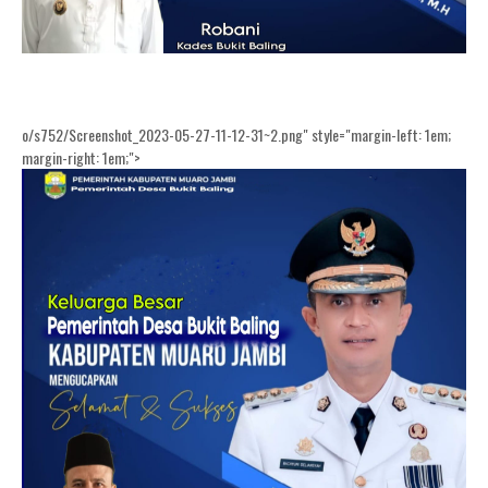
o/s752/Screenshot_2023-05-27-11-12-31~2.png" style="margin-left: 1em;
margin-right: 1em;">