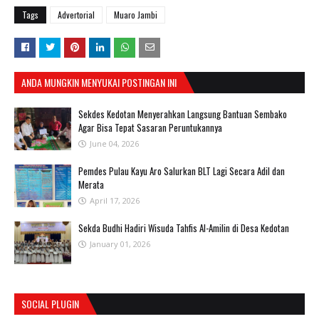
Tags
Advertorial
Muaro Jambi
ANDA MUNGKIN MENYUKAI POSTINGAN INI
Sekdes Kedotan Menyerahkan Langsung Bantuan Sembako
Agar Bisa Tepat Sasaran Peruntukannya
June 04, 2026
Pemdes Pulau Kayu Aro Salurkan BLT Lagi Secara Adil dan
Merata
April 17, 2026
Sekda Budhi Hadiri Wisuda Tahfis Al-Amilin di Desa Kedotan
January 01, 2026
SOCIAL PLUGIN