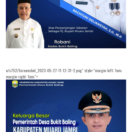
o/s752/Screenshot_2023-05-27-11-12-31~2.png" style="margin-left: 1em;
margin-right: 1em;">