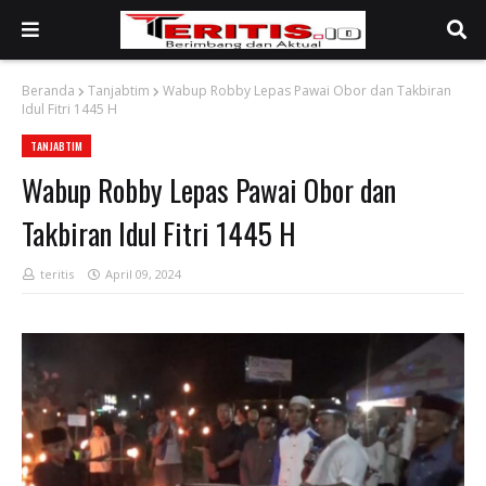
Beranda
Tanjabtim
Wabup Robby Lepas Pawai Obor dan Takbiran
Idul Fitri 1445 H
TANJABTIM
Wabup Robby Lepas Pawai Obor dan
Takbiran Idul Fitri 1445 H
teritis
April 09, 2024