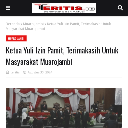
Beranda
Muaro Jambi
Ketua Yuli Izin Pamit, Terimakasih Untuk
Masyarakat Muarojambi
MUARO JAMBI
Ketua Yuli Izin Pamit, Terimakasih Untuk
Masyarakat Muarojambi
teritis
Agustus 30, 2024