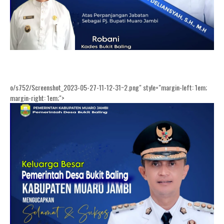
o/s752/Screenshot_2023-05-27-11-12-31~2.png" style="margin-left: 1em;
margin-right: 1em;">