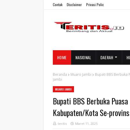
Contak
Disclaimer
Privasi Polic
HOME
NASIONAL
DAERAH
H
Beranda
Muaro Jambi
Bupati BBS Berbuka 
Jambi
MUARO JAMBI
Bupati BBS Berbuka Puasa 
Kabupaten/Kota Se-provins
teritis
Maret 11, 2025