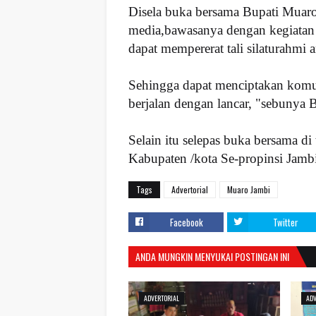
Disela buka bersama Bupati Mua
media,bawasanya dengan kegiatan t
dapat mempererat tali silaturahmi 
Sehingga dapat menciptakan komun
berjalan dengan lancar, "sebunya 
Selain itu selepas buka bersama di
Kabupaten /kota Se-propinsi Jambi
Tags
Advertorial
Muaro Jambi
Facebook
Twitter
ANDA MUNGKIN MENYUKAI POSTINGAN INI
ADVERTORIAL
ADV