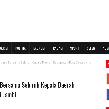
UKRIM
POLITIK
EKONOMI
RAGAM
SPORT
SELEB
ADV
Puasa Bersama Seluruh Kepala Daerah Kabupaten/Kota Se-provinsi
Bersama Seluruh Kepala Daerah
i Jambi