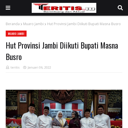
Beranda
Muaro Jambi
Hut Provinsi Jambi Diikuti Bupati Masna Busro
MUARO JAMBI
Hut Provinsi Jambi Diikuti Bupati Masna
Busro
teritis
Januari 06, 2022