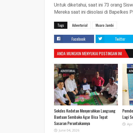
Untuk diketahui, saat ini 73 orang Si
Mereka saat ini diisolasi di Bapelkes Pi
Tags
Advertorial
Muaro Jambi
Facebook
Twitter
ANDA MUNGKIN MENYUKAI POSTINGAN INI
ADVERTORIAL
ADV
Sekdes Kedotan Menyerahkan Langsung
Pemdes
Bantuan Sembako Agar Bisa Tepat
Lagi S
Sasaran Peruntukannya
Apri
June 04, 2026