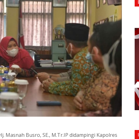
j. Masnah Busro, SE., M.Tr.IP didampingi Kapolres