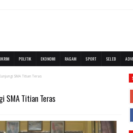
UKRIM
POLITIK
EKONOMI
RAGAM
SPORT
SELEB
ADV
unjungi SMA Titian Teras
gi SMA Titian Teras