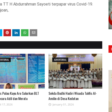
swa TT H Abdurrahman Sayoeti terpapar virus Covid-19.
joan,.
ERTORIAL
ADVERTORIAL
 Pulau Kayu Aro Salurkan BLT
Sekda Budhi Hadiri Wisuda Tahfis Al-
ecara Adil dan Merata
Amilin di Desa Kedotan
l 17, 2026
January 01, 2026