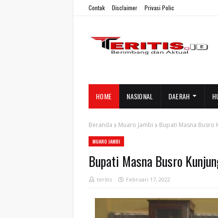
Contak
Disclaimer
Privasi Polic
HOME
NASIONAL
DAERAH
H
Beranda
Muaro Jambi
Bupati Masna Busro K
MUARO JAMBI
Bupati Masna Busro Kunjun
teritis
Februari 17, 2022