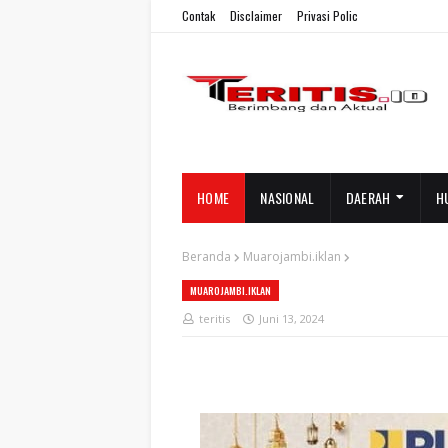
Contak
Disclaimer
Privasi Polic
HOME
NASIONAL
DAERAH
H
Beranda
Muarojambi.iklan
MUAROJAMBI.IKLAN
teritis
Juni 13, 2024