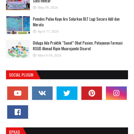
Satu Hektar
May 09, 2026
Pemdes Pulau Kayu Aro Salurkan BLT Lagi Secara Adil dan
Merata
April 17, 2026
Diduga Ada Praktik “Sunat” Obat Pasien, Pelayanan Farmasi
RSUD Ahmad Ripin Muarojambi Disorot
March 06, 2026
SOCIAL PLUGIN
BPKAD