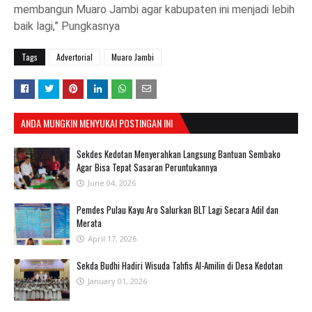
membangun Muaro Jambi agar kabupaten ini menjadi lebih
baik lagi,” Pungkasnya
Tags
Advertorial
Muaro Jambi
ANDA MUNGKIN MENYUKAI POSTINGAN INI
Sekdes Kedotan Menyerahkan Langsung Bantuan Sembako
Agar Bisa Tepat Sasaran Peruntukannya
June 04, 2026
Pemdes Pulau Kayu Aro Salurkan BLT Lagi Secara Adil dan
Merata
April 17, 2026
Sekda Budhi Hadiri Wisuda Tahfis Al-Amilin di Desa Kedotan
January 01, 2026