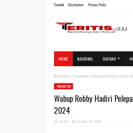
Contak
Disclaimer
Privasi Polic
HOME
NASIONAL
DAERAH
H
Beranda
Tanjabtim
Wabup Robby Hadiri Pe
TANJABTIM
Wabup Robby Hadiri Pelepa
2024
teritis
Januari 12, 2024