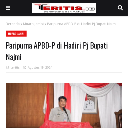
Beranda
Muaro Jambi
Paripurna APBD-P di Hadiri Pj Bupati Najmi
MUARO JAMBI
Paripurna APBD-P di Hadiri Pj Bupati
Najmi
teritis
Agustus 19, 2024