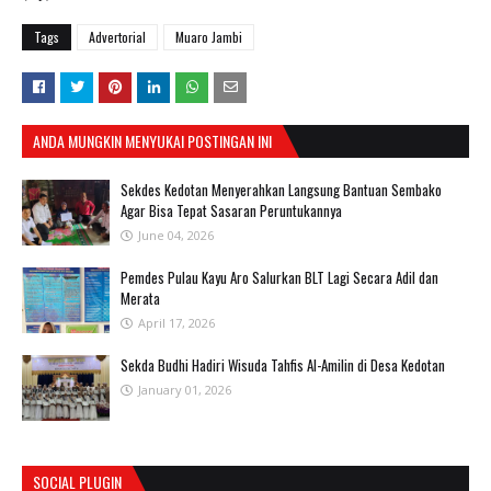
Tags
Advertorial
Muaro Jambi
ANDA MUNGKIN MENYUKAI POSTINGAN INI
Sekdes Kedotan Menyerahkan Langsung Bantuan Sembako
Agar Bisa Tepat Sasaran Peruntukannya
June 04, 2026
Pemdes Pulau Kayu Aro Salurkan BLT Lagi Secara Adil dan
Merata
April 17, 2026
Sekda Budhi Hadiri Wisuda Tahfis Al-Amilin di Desa Kedotan
January 01, 2026
SOCIAL PLUGIN