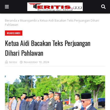
Beranda
Muarojambi
Ketua Aidi Bacakan Teks Perjuangan Dihari
Pahlawan
MUAROJAMBI
Ketua Aidi Bacakan Teks Perjuangan
Dihari Pahlawan
teritis
November 10, 2024