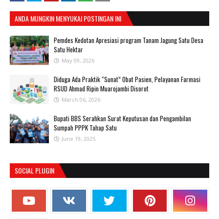
ANDA MUNGKIN MENYUKAI POSTINGAN INI
Pemdes Kedotan Apresiasi program Tanam Jagung Satu Desa
Satu Hektar
May 09, 2026
Diduga Ada Praktik “Sunat” Obat Pasien, Pelayanan Farmasi
RSUD Ahmad Ripin Muarojambi Disorot
March 06, 2026
Bupati BBS Serahkan Surat Keputusan dan Pengambilan
Sumpah PPPK Tahap Satu
June 19, 2025
SOCIAL PLUGIN